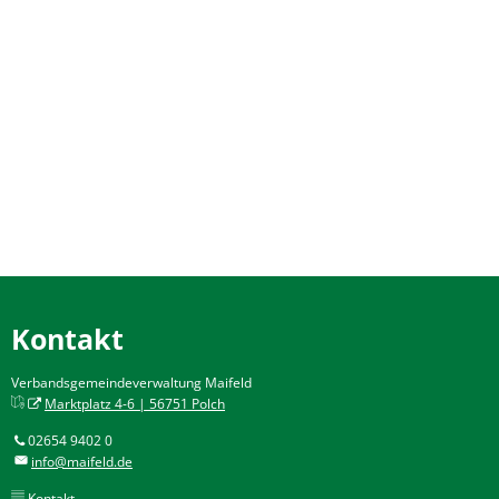
Kontakt
Verbandsgemeindeverwaltung Maifeld
Marktplatz 4-6 | 56751 Polch
02654 9402 0
info@maifeld.de
Kontakt