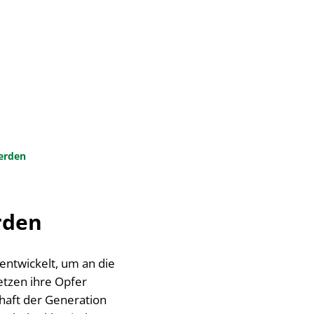
Suche
Seite einstellen
N & INFRASTRUKTUR
werden
rden
entwickelt, um an die
etzen ihre Opfer
chaft der Generation