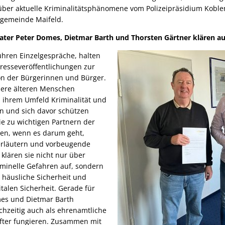
über aktuelle Kriminalitätsphänomene vom Polizeipräsidium Koble
dgemeinde Maifeld.
ater Peter Domes, Dietmar Barth und Thorsten Gärtner klären au
ühren Einzelgespräche, halten
Presseveröffentlichungen zur
on der Bürgerinnen und Bürger.
dere älteren Menschen
n ihrem Umfeld Kriminalität und
n und sich davor schützen
e zu wichtigen Partnern der
en, wenn es darum geht,
erläutern und vorbeugende
klären sie nicht nur über
minelle Gefahren auf, sondern
 häusliche Sicherheit und
italen Sicherheit. Gerade für
mes und Dietmar Barth
ichzeitig auch als ehrenamtliche
after fungieren. Zusammen mit