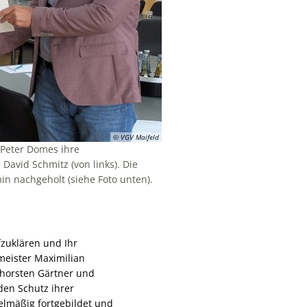
© VGV Maifeld
 Peter Domes ihre
avid Schmitz (von links). Die
n nachgeholt (siehe Foto unten).
zuklären und Ihr
eister Maximilian
horsten Gärtner und
den Schutz ihrer
elmäßig fortgebildet und