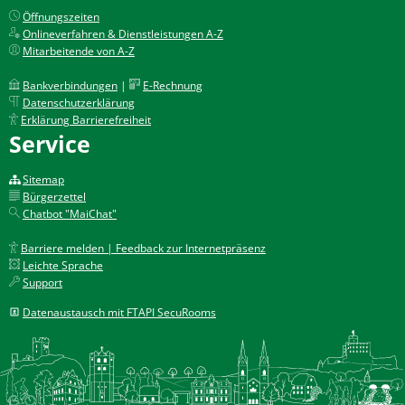
Öffnungszeiten
Onlineverfahren & Dienstleistungen A-Z
Mitarbeitende von A-Z
Bankverbindungen
|
E-Rechnung
Datenschutzerklärung
Erklärung Barrierefreiheit
Service
Sitemap
Bürgerzettel
Chatbot "MaiChat"
Barriere melden | Feedback zur Internetpräsenz
Leichte Sprache
Support
Datenaustausch mit FTAPI SecuRooms