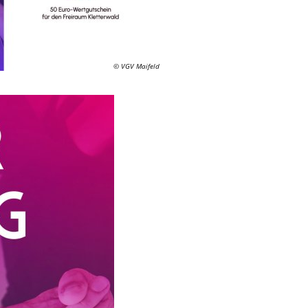
© VGV Maifeld