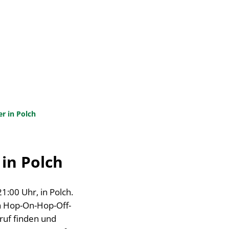
Suche
Seite einstellen
N & INFRASTRUKTUR
r in Polch
in Polch
:00 Uhr, in Polch.
in Hop-On-Hop-Off-
ruf finden und