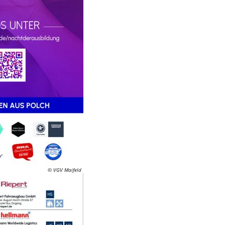
© VGV Maifeld