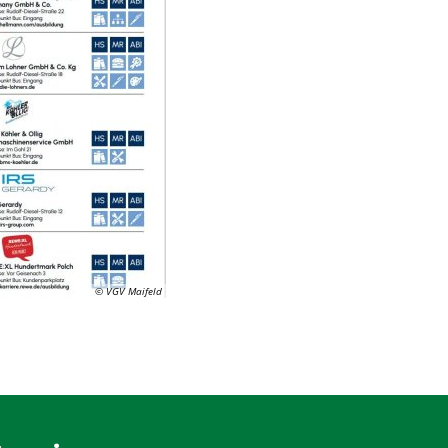
© VGV Maifeld