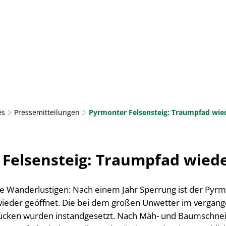
AKTUELLES
RATHAUS & BÜRGERSERVICE
LEBE
TOURISMUS & KULTUR
es
Pressemitteilungen
Pyrmonter Felsensteig: Traumpfad wie
Felsensteig: Traumpfad wiede
lle Wanderlustigen: Nach einem Jahr Sperrung ist der Pyrm
 wieder geöffnet. Die bei dem großen Unwetter im verg
rücken wurden instandgesetzt. Nach Mäh- und Baumschne