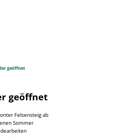
Suche
Seite einstellen
N & INFRASTRUKTUR
der geöffnet
r geöffnet
onter Felsensteig ab
angenen Sommer
idearbeiten