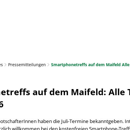
AKTUELLES
RATHAUS & BÜRGERSERVICE
LEBE
TOURISMUS & KULTUR
es
Pressemitteilungen
Smartphonetreffs auf dem Maifeld Alle 
treffs auf dem Maifeld: Alle
6
lbotschafterInnen haben die Juli-Termine bekanntgeben. In
zlich willkommen bei den kostenfreien Smartphone-Treffs