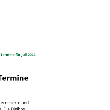
Suche
Seite einstellen
N & INFRASTRUKTUR
Termine für Juli 2026
 Termine
teressierte und
. Die Digibos