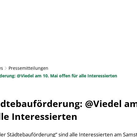
AKTUELLES
RATHAUS & BÜRGERSERVICE
LEBE
TOURISMUS & KULTUR
es
Pressemitteilungen
erung: @Viedel am 10. Mai offen für alle Interessierten
ädtebauförderung: @Viedel am
lle Interessierten
der Städtebauförderung“ sind alle Interessierten am Samst