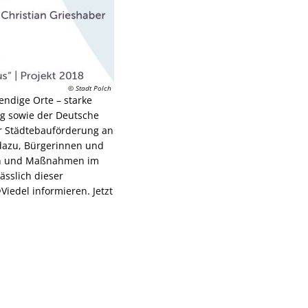
© Stadt Polch
ndige Orte – starke
g sowie der Deutsche
r Städtebauförderung an
 dazu, Bürgerinnen und
egien und Maßnahmen im
sslich dieser
iedel informieren. Jetzt