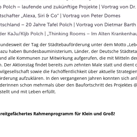
bundesweit der Tag der Städtebauförderung unter dem Motto „Lebe
 Dazu haben Bundesbauministerium, Länder, der Deutsche Städteta
nd alle Kommunen zur Mitwirkung aufgerufen, die mit Mitteln de
n. Der Aktionstag findet bereits zum zehnten Male statt und dient
ivilgesellschaft sowie die Fachöffentlichkeit über aktuelle Strat
derung aufzuklären. In den vergangenen Jahren konnten sich anlä
lderInnen schon mehrmals über den Baufortschritt des Projektes @V
tellt und mit Leben erfüllt.
n breitgefächertes Rahmenprogramm für Klein und Groß!