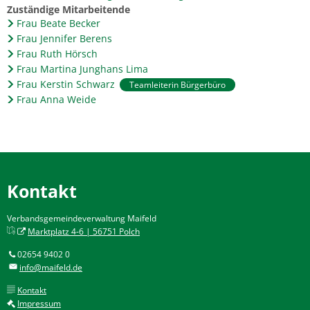
Zuständige Mitarbeitende
Frau Beate Becker
Frau Jennifer Berens
Frau Ruth Hörsch
Frau Martina Junghans Lima
Frau Kerstin Schwarz
Teamleiterin Bürgerbüro
Frau Anna Weide
Kontakt
Verbandsgemeindeverwaltung Maifeld
Marktplatz 4-6 | 56751 Polch
02654 9402 0
info@maifeld.de
Kontakt
Impressum