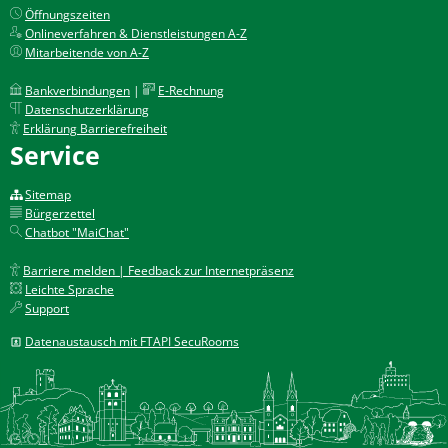
Öffnungszeiten
Onlineverfahren & Dienstleistungen A-Z
Mitarbeitende von A-Z
Bankverbindungen
|
E-Rechnung
Datenschutzerklärung
Erklärung Barrierefreiheit
Service
Sitemap
Bürgerzettel
Chatbot "MaiChat"
Barriere melden | Feedback zur Internetpräsenz
Leichte Sprache
Support
Datenaustausch mit FTAPI SecuRooms