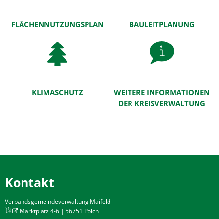
Klimaschutz
&
FLÄCHENNUTZUNGSPLAN
BAULEITPLANUNG
Förderungen
KLIMASCHUTZ
WEITERE INFORMATIONEN
DER KREISVERWALTUNG
Kontakt
Verbandsgemeindeverwaltung Maifeld
Marktplatz 4-6 | 56751 Polch