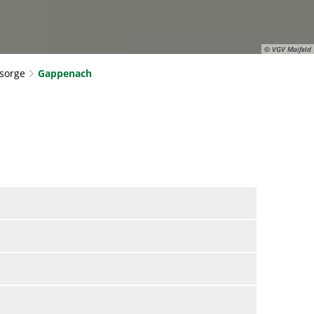
© VGV Maifeld
sorge
Gappenach