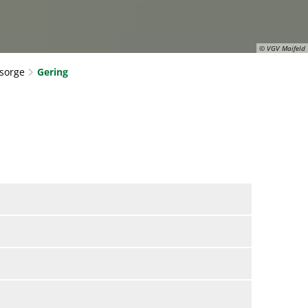
© VGV Maifeld
sorge
Gering