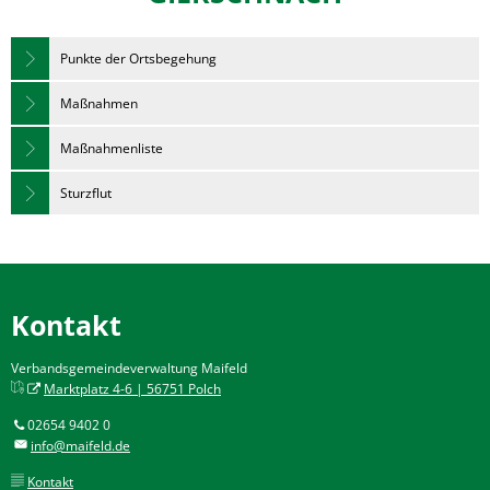
Punkte der Ortsbegehung
Maßnahmen
Maßnahmenliste
Sturzflut
Kontakt
Verbandsgemeindeverwaltung Maifeld
Marktplatz 4-6 | 56751 Polch
02654 9402 0
info@maifeld.de
Kontakt