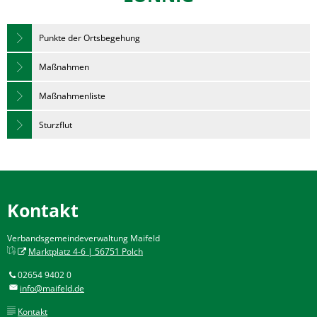
Punkte der Ortsbegehung
Maßnahmen
Maßnahmenliste
Sturzflut
Kontakt
Verbandsgemeindeverwaltung Maifeld
Marktplatz 4-6 | 56751 Polch
02654 9402 0
info@maifeld.de
Kontakt