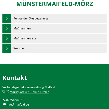
MÜNSTERMAIFELD-MÖRZ
Punkte der Ortsbegehung
Maßnahmen
Maßnahmenliste
Sturzflut
Kontakt
Verbandsgemeindeverwaltung Maifeld
Marktplatz 4-6 | 56751 Polch
02654 9402 0
info@maifeld.de