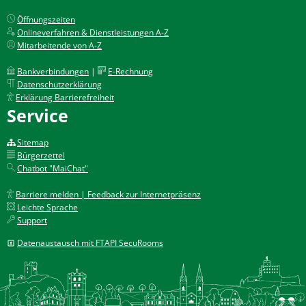
Öffnungszeiten
Onlineverfahren & Dienstleistungen A-Z
Mitarbeitende von A-Z
Bankverbindungen
|
E-Rechnung
Datenschutzerklärung
Erklärung Barrierefreiheit
Service
Sitemap
Bürgerzettel
Chatbot "MaiChat"
Barriere melden | Feedback zur Internetpräsenz
Leichte Sprache
Support
Datenaustausch mit FTAPI SecuRooms