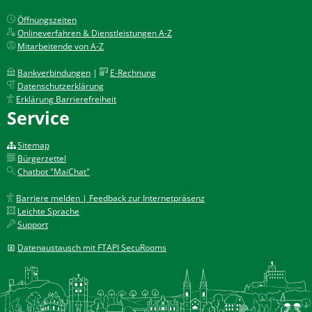
Öffnungszeiten
Onlineverfahren & Dienstleistungen A-Z
Mitarbeitende von A-Z
Bankverbindungen
|
E-Rechnung
Datenschutzerklärung
Erklärung Barrierefreiheit
Service
Sitemap
Bürgerzettel
Chatbot "MaiChat"
Barriere melden | Feedback zur Internetpräsenz
Leichte Sprache
Support
Datenaustausch mit FTAPI SecuRooms