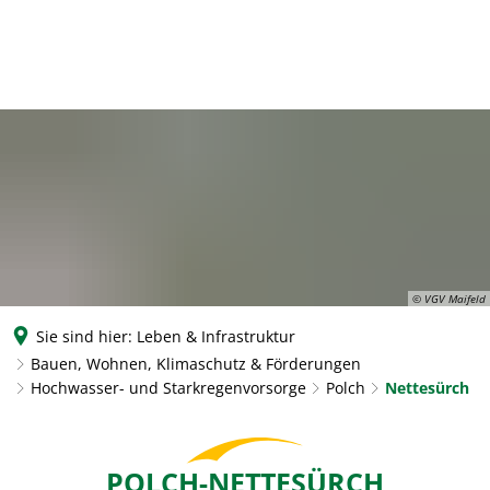
© VGV Maifeld
Sie sind hier:
Leben & Infrastruktur
Bauen, Wohnen, Klimaschutz & Förderungen
Hochwasser- und Starkregenvorsorge
Polch
Nettesürch
Nettesürch
POLCH-NETTESÜRCH