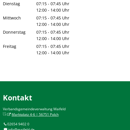
Von 12:00 bis 14:00 Uhr
Dienstag
07:15
-
07:45
Uhr
Von 07:15 bis 07:45 Uhr
12:00
-
14:00
Uhr
Von 12:00 bis 14:00 Uhr
Mittwoch
07:15
-
07:45
Uhr
Von 07:15 bis 07:45 Uhr
12:00
-
14:00
Uhr
Von 12:00 bis 14:00 Uhr
Donnerstag
07:15
-
07:45
Uhr
Von 07:15 bis 07:45 Uhr
12:00
-
14:00
Uhr
Von 12:00 bis 14:00 Uhr
Freitag
07:15
-
07:45
Uhr
Von 07:15 bis 07:45 Uhr
12:00
-
14:00
Uhr
Von 12:00 bis 14:00 Uhr
Kontakt
Verbandsgemeindeverwaltung Maifeld
Marktplatz 4-6 | 56751 Polch
02654 9402 0
info@maifeld.de