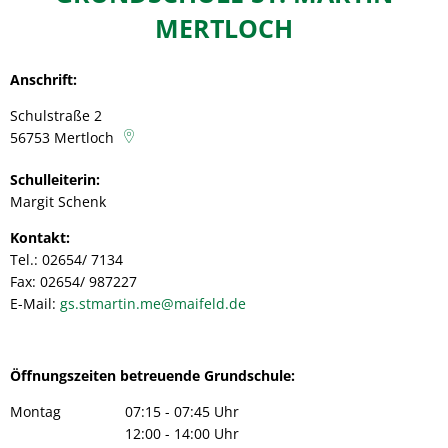
Mertloch
MERTLOCH
Anschrift:
Schulstraße 2
56753
Mertloch
Schulleiterin:
Margit Schenk
Kontakt:
Tel.: 02654/ 7134
Fax: 02654/ 987227
E-Mail:
gs.stmartin.me@maifeld.de
Öffnungszeiten betreuende Grundschule:
Montag
07:15
-
07:45
Uhr
Von 07:15 bis 07:45 Uhr
12:00
-
14:00
Uhr