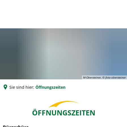
M-Obersteiner, © foto-obersteiner
Sie sind hier:
Öffnungszeiten
Öffnungszeiten
ÖFFNUNGSZEITEN