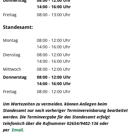
Donnerstag
08:00
-
12:00
Uhr
Von 08:00 bis 12:00 Uhr
14:00
-
16:00
Uhr
Von 14:00 bis 16:00 Uhr
Freitag
08:00
-
13:00
Uhr
Von 08:00 bis 13:00 Uhr
Standesamt:
Montag
08:00
-
12:00
Uhr
Von 08:00 bis 12:00 Uhr
14:00
-
16:00
Uhr
Von 14:00 bis 16:00 Uhr
Dienstag
08:00
-
12:00
Uhr
Von 08:00 bis 12:00 Uhr
14:00
-
16:00
Uhr
Von 14:00 bis 16:00 Uhr
Mittwoch
08:00
-
12:00
Uhr
Von 08:00 bis 12:00 Uhr
Donnerstag
08:00
-
12:00
Uhr
Von 08:00 bis 12:00 Uhr
14:00
-
16:00
Uhr
Von 14:00 bis 16:00 Uhr
Freitag
08:00
-
12:00
Uhr
Von 08:00 bis 12:00 Uhr
Um Wartezeiten zu vermeiden, können Anliegen beim
Standesamt nur nach vorheriger Terminvereinbarung bearbeitet
werden. Die Terminvergabe für das Standesamt erfolgt
telefonisch über die Rufnummer 02654/9402-136 oder
per
Email
.