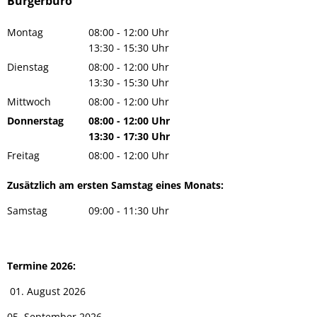
Bürgerbüro
Montag
08:00
-
12:00
Uhr
Von 08:00 bis 12:00 Uhr
13:30
-
15:30
Uhr
Von 13:30 bis 15:30 Uhr
Dienstag
08:00
-
12:00
Uhr
Von 08:00 bis 12:00 Uhr
13:30
-
15:30
Uhr
Von 13:30 bis 15:30 Uhr
Mittwoch
08:00
-
12:00
Uhr
Von 08:00 bis 12:00 Uhr
Donnerstag
08:00
-
12:00
Uhr
Von 08:00 bis 12:00 Uhr
13:30
-
17:30
Uhr
Von 13:30 bis 17:30 Uhr
Freitag
08:00
-
12:00
Uhr
Von 08:00 bis 12:00 Uhr
Zusätzlich am ersten Samstag eines Monats:
Samstag
09:00
-
11:30
Uhr
Von 09:00 bis 11:30 Uhr
Termine 2026:
01. August 2026
05. September 2026