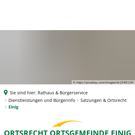
© https://pixabay.com/images/id-2546124/
Sie sind hier:
Rathaus & Bürgerservice
Dienstleistungen und Bürgerinfo
Satzungen & Ortsrecht
Einig
Einig
ORTSRECHT ORTSGEMEINDE EINIG